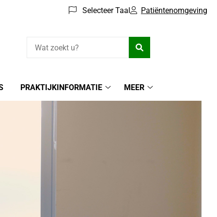
Selecteer Taal
Patiëntenomgeving
Zoeken
S
PRAKTIJKINFORMATIE
MEER
Praktijkinformatie
Meer
submenu
submenu