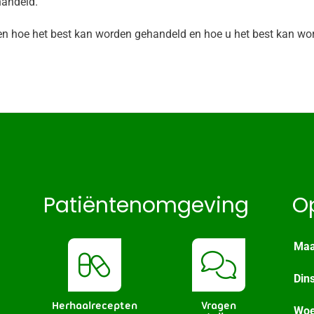
handeld.
eken hoe het best kan worden gehandeld en hoe u het best kan wo
Patiëntenomgeving
O
Maa
Din
Herhaalrecepten
Vragen
Woe