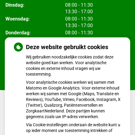
tot
Dinsdag:
08:00
- 11:30
tot
13:30
- 17:00
tot
Woensdag:
08:00
- 11:30
tot
13:30
- 17:00
tot
Donderdag:
08:00
- 11:30
tot
13:30
- 17:00
tot
Deze website gebruikt cookies
Vrijdag:
08:00
- 11:30
tot
13:30
- 17:00
Wij gebruiken noodzakelijke cookies zodat deze
website goed kan werken. Voor analytische
cookies en externe inhoud vragen wij uw
toestemming.
Voor analytische cookies werken wij samen met
Matomo en Google Analytics. Voor externe inhoud
werken wij samen met Google (Maps, Translate en
Reviews), YouTube, Vimeo, Facebook, Instagram, X
(Twitter), Qualizorg, Patiëntenvertellen en
ZorgkaartNederland. Deze partijen kunnen
gegevens zoals uw IP-adres verwerken.
U heeft geen toestemming gegeven voor
externe inhoud
die nodig is om dit te zien.
Via Cookie-instellingen onderaan de website kunt u
op ieder moment uw toestemming intrekken of
Cookie-instellingen wijzigen