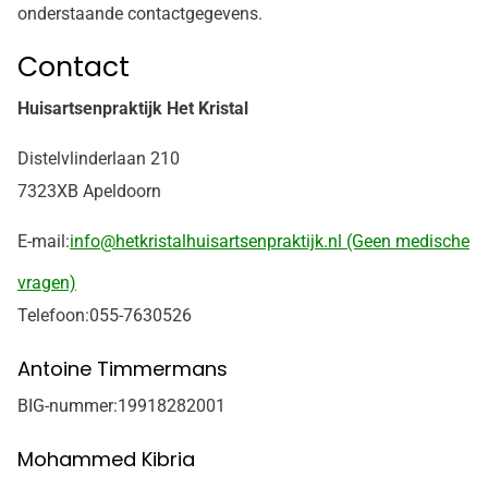
onderstaande contactgegevens.
Contact
Huisartsenpraktijk Het Kristal
Distelvlinderlaan 210
7323XB Apeldoorn
E-mail:
info@hetkristalhuisartsenpraktijk.nl (Geen medische
vragen)
Telefoon:
055-7630526
Antoine Timmermans
BIG-nummer:
19918282001
Mohammed Kibria