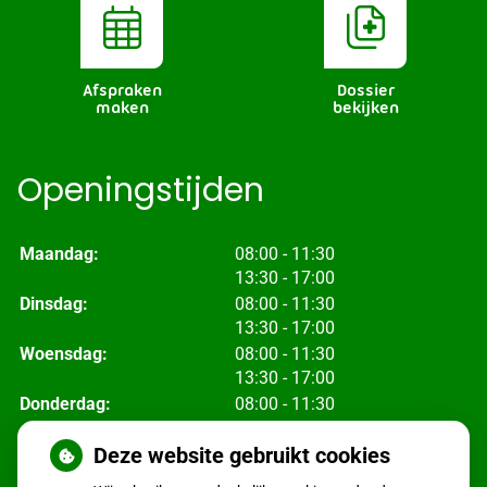
Afspraken
Dossier
maken
bekijken
Openingstijden
tot
Maandag:
08:00
- 11:30
tot
13:30
- 17:00
tot
Dinsdag:
08:00
- 11:30
tot
13:30
- 17:00
tot
Woensdag:
08:00
- 11:30
tot
13:30
- 17:00
tot
Donderdag:
08:00
- 11:30
tot
13:30
- 17:00
tot
Deze website gebruikt cookies
Vrijdag:
08:00
- 11:30
tot
13:30
- 17:00