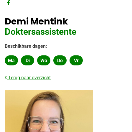
Bezoek
onze
Demi Mentink
facebook
pagina
Doktersassistente
Beschikbare dagen:
Ma
Di
Wo
Do
Vr
Maandag
Dinsdag
Woensdag
Donderdag
Vrijdag
Terug naar overzicht