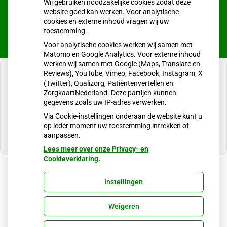
Wij gebruiken noodzakelijke cookies zodat deze
website goed kan werken. Voor analytische
cookies en externe inhoud vragen wij uw
toestemming.
Voor analytische cookies werken wij samen met
Matomo en Google Analytics. Voor externe inhoud
werken wij samen met Google (Maps, Translate en
Reviews), YouTube, Vimeo, Facebook, Instagram, X
(Twitter), Qualizorg, Patiëntenvertellen en
ZorgkaartNederland. Deze partijen kunnen
gegevens zoals uw IP-adres verwerken.
U heeft geen toestemming gegeven voor
externe inhoud
die nodig is om dit te zien.
Via Cookie-instellingen onderaan de website kunt u
op ieder moment uw toestemming intrekken of
Cookie-instellingen wijzigen
aanpassen.
Lees meer over onze Privacy- en
Cookieverklaring.
Instellingen
Uw Zorg Online
|
Beheer
Weigeren
Bezoek
onze
Privacy verklaring
|
Cookie-instellingen
|
Voorwaarden